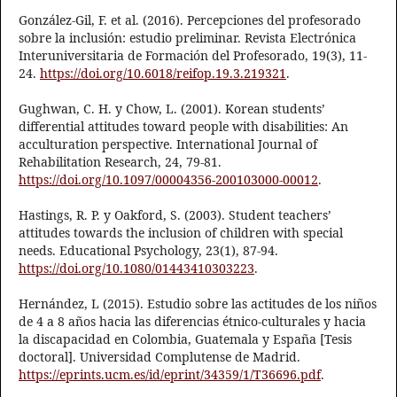
González-Gil, F. et al. (2016). Percepciones del profesorado
sobre la inclusión: estudio preliminar. Revista Electrónica
Interuniversitaria de Formación del Profesorado, 19(3), 11-
24.
https://doi.org/10.6018/reifop.19.3.219321
.
Gughwan, C. H. y Chow, L. (2001). Korean students’
differential attitudes toward people with disabilities: An
acculturation perspective. International Journal of
Rehabilitation Research, 24, 79-81.
https://doi.org/10.1097/00004356-200103000-00012
.
Hastings, R. P. y Oakford, S. (2003). Student teachers’
attitudes towards the inclusion of children with special
needs. Educational Psychology, 23(1), 87-94.
https://doi.org/10.1080/01443410303223
.
Hernández, L (2015). Estudio sobre las actitudes de los niños
de 4 a 8 años hacia las diferencias étnico-culturales y hacia
la discapacidad en Colombia, Guatemala y España [Tesis
doctoral]. Universidad Complutense de Madrid.
https://eprints.ucm.es/id/eprint/34359/1/T36696.pdf
.