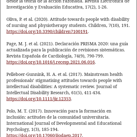
desde la teoría de la acción razonada. Revista Electrónica de
Investigación y Evaluación Educativa, 17(2), 1-26.
Oliva, P. et al. (2020). Attitude towards people with disability
of nursing and physiotherapy students. Children, 7(10), 191.
https://doi.org/10.3390/children7100191
.
Page, M. J. et al. (2021). Declaración PRISMA 2020: una guía
actualizada para la publicación de revisiones sistemáticas.
Revista Española de Cardiología, 74(9), 790-799.
https://doi.org/10.1016/j.recesp.2021.06.016
.
Pelleboer‐Gunnink, H. A. et al. (2017). Mainstream health
professionals’ stigmatising attitudes towards people with
intellectual disabilities: A systematic review. Journal of
Intellectual Disability Research, 61(5), 411-434.
https://doi.org/10.1111/jir.12353
.
Polo, M. T. (2017). Innovación para la formación en
inclusión: actitudes de la comunidad universitaria.
International Journal of Developmental and Educational
Psychology, 1(3), 185-194.
https://doi.org/10.17060/ijodaep.2017
.