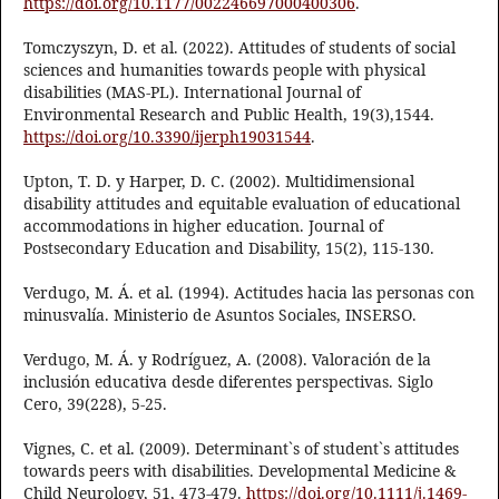
https://doi.org/10.1177/002246697000400306
.
Tomczyszyn, D. et al. (2022). Attitudes of students of social
sciences and humanities towards people with physical
disabilities (MAS-PL). International Journal of
Environmental Research and Public Health, 19(3),1544.
https://doi.org/10.3390/ijerph19031544
.
Upton, T. D. y Harper, D. C. (2002). Multidimensional
disability attitudes and equitable evaluation of educational
accommodations in higher education. Journal of
Postsecondary Education and Disability, 15(2), 115-130.
Verdugo, M. Á. et al. (1994). Actitudes hacia las personas con
minusvalía. Ministerio de Asuntos Sociales, INSERSO.
Verdugo, M. Á. y Rodríguez, A. (2008). Valoración de la
inclusión educativa desde diferentes perspectivas. Siglo
Cero, 39(228), 5-25.
Vignes, C. et al. (2009). Determinant`s of student`s attitudes
towards peers with disabilities. Developmental Medicine &
Child Neurology, 51, 473-479.
https://doi.org/10.1111/j.1469-