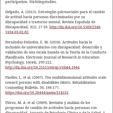
participation. Stichtingstudies.
Delgado, A. (2015). Estrategias psicosociales para el cambio
de actitud hacia personas discriminadas por su
discapacidad o trastorno mental. Revista Española de
Discapacidad, 3(2), 27-39.
http://dx.doi.org/10.5569/2340-
5104.03.02.02
.
Fernández-Faúndez, E. M. (2018). Actitudes hacia la
inclusión de universitarios con discapacidad: desarrollo y
validación de una escala basada en la Teoría de la Conducta
Planificada. Electronic Journal of Research in Education
Psychology, 16(44), 199-222.
http://dx.doi.org/10.25115/ejrep.v16i44.1944
.
Findler, L. et al. (2007). The multidimensional attitudes scale
toward persons with disabilities (MAS). Rehabilitation
Counseling Bulletin, 50, 166-177.
https://doi.org/10.26444/aaem/114531
.
Flórez, M. A. et al. (2009). Revisión y análisis de los
programas de cambio de actitudes hacia personas con
discapacidad. Anuario de Psicología Clínica y de la Salud, 5,