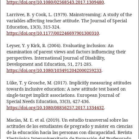
https://doi.org/10.1080/02568543.2017.1309480
.
Larrivee, B. y Cook, L. (1979). Mainstreaming: A study of the
variables affecting teacher attitude. The Journal of Special
Education, 13(3), 315-324.
https://doi.org/10.1177/002246697901300310
.
Leyser, Y. y Kirk, R. (2004). Evaluating inclusion: An
examination of parent views and factors influencing their
perspectives. International Journal of Disability,
Development and Education, 51, 271-285.
https://doi.org/10.1080/1034912042000259233
.
Lüke, T. y Grosche, M. (2017). Implicitly measuring attitudes
towards inclusive education: A new attitude test based on
single-target implicit associations. European Journal of
Special Needs Education, 33(3), 427-436.
https://doi.org/10.1080/08856257.2017.1334432
.
Macías, M. E. et al. (2019). Un estudio transversal sobre las
actitudes de los estudiantes de pregrado y máster en ciencias
de la educación hacia las personas con discapacidad. Revista
Electrónica Interuniversitaria de Formación del Profesorado,