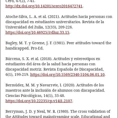
Cero, 47(2), 7-41.
http://dx.doi.org/10.14201/scero2016472741
.
Atoche-Silva, L. A. et al. (2021). Actitudes hacia personas con
discapacidad en estudiantes universitarios. Revista de la
Universidad del Zulia, 12(33), 209-226.
https://doi.org/10.46925//rdluz.33.15
.
Bagley, M. T. y Greene, J. F. (1981). Peer attitudes toward the
handicapped. Pro-Ed.
Bárcena, S. X. et al. (2018). Actitudes y estereotipos en
estudiantes del área de la salud hacia personas con
discapacidad motriz. Revista Española de Discapacidad,
6(1), 199-219.
https://doi.org/10.5569/2340-5104.06.01.10
.
Bermúdez, M. M. y Navarrete, I. (2020). Actitudes de los
maestros ante la inclusión de alumnos con discapacidad.
Ciencias Psicológicas, 14(1), 33-48.
https://doi.org/10.22235/cp.v14i1.2107
.
Berryman, J. D. y Neal, W. R. (1980). The cross validation of
the Attitudes toward mainstreaming scale. Educational and