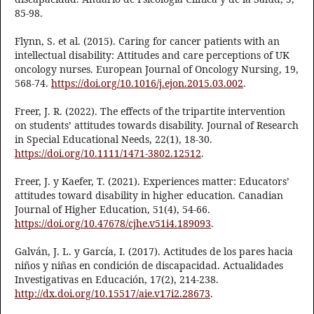
85-98.
Flynn, S. et al. (2015). Caring for cancer patients with an
intellectual disability: Attitudes and care perceptions of UK
oncology nurses. European Journal of Oncology Nursing, 19,
568-74.
https://doi.org/10.1016/j.ejon.2015.03.002
.
Freer, J. R. (2022). The effects of the tripartite intervention
on students’ attitudes towards disability. Journal of Research
in Special Educational Needs, 22(1), 18-30.
https://doi.org/10.1111/1471-3802.12512
.
Freer, J. y Kaefer, T. (2021). Experiences matter: Educators’
attitudes toward disability in higher education. Canadian
Journal of Higher Education, 51(4), 54-66.
https://doi.org/10.47678/cjhe.v51i4.189093
.
Galván, J. L. y García, I. (2017). Actitudes de los pares hacia
niños y niñas en condición de discapacidad. Actualidades
Investigativas en Educación, 17(2), 214-238.
http://dx.doi.org/10.15517/aie.v17i2.28673
.