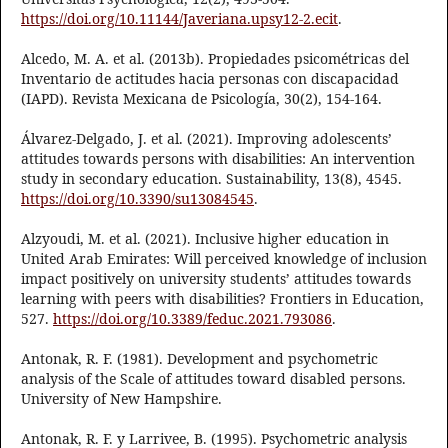
https://doi.org/10.11144/Javeriana.upsy12-2.ecit
.
Alcedo, M. A. et al. (2013b). Propiedades psicométricas del
Inventario de actitudes hacia personas con discapacidad
(IAPD). Revista Mexicana de Psicología, 30(2), 154-164.
Álvarez-Delgado, J. et al. (2021). Improving adolescents’
attitudes towards persons with disabilities: An intervention
study in secondary education. Sustainability, 13(8), 4545.
https://doi.org/10.3390/su13084545
.
Alzyoudi, M. et al. (2021). Inclusive higher education in
United Arab Emirates: Will perceived knowledge of inclusion
impact positively on university students’ attitudes towards
learning with peers with disabilities? Frontiers in Education,
527.
https://doi.org/10.3389/feduc.2021.793086
.
Antonak, R. F. (1981). Development and psychometric
analysis of the Scale of attitudes toward disabled persons.
University of New Hampshire.
Antonak, R. F. y Larrivee, B. (1995). Psychometric analysis