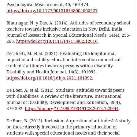
Psychological Measurement, 40, 469-474.
https://doi.org/10.1177/001316448004000227
.
Bhatnagar, N. y Das, A. (2014). Attitudes of secondary school
teachers towards inclusive education in New Delhi, India.
Journal of Research in Special Educational Needs, 14(4), 255-
263.
https://doi.org/10.1111/1471-3802.12016
.
Cecchetti, M. et al. (2021). Evaluating the longitudinal
impact of a disability education intervention on medical
students’ attitudes towards persons with a disability.
Disability and Health Journal, 14(3), 101092.
https://doi.org/10.1016/j.dhjo.2021.101092
.
De Boer, A. et al. (2012). Students’ attitudes towards peers
with disabilities: A review of the literature. International
Journal of Disability, Development and Education, 59(4),
379-392.
https://doi.org/10.1080/1034912X.2012.723944
.
De Boer, B. (2012). Inclusion: A question of attitudes? A study
on those directly involved in the primary education of
students with special educational needs and their social