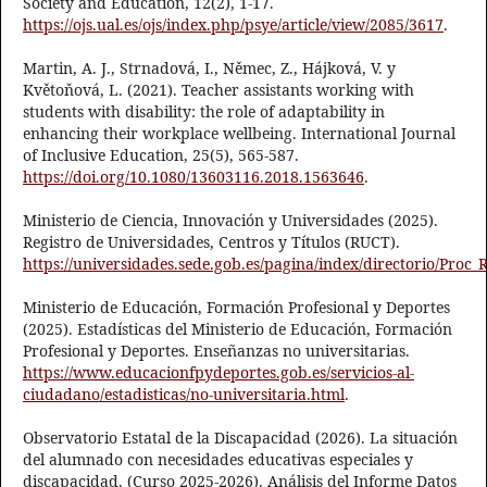
Society and Education, 12(2), 1-17.
https://ojs.ual.es/ojs/index.php/psye/article/view/2085/3617
.
Martin, A. J., Strnadová, I., Němec, Z., Hájková, V. y
Květoňová, L. (2021). Teacher assistants working with
students with disability: the role of adaptability in
enhancing their workplace wellbeing. International Journal
of Inclusive Education, 25(5), 565-587.
https://doi.org/10.1080/13603116.2018.1563646
.
Ministerio de Ciencia, Innovación y Universidades (2025).
Registro de Universidades, Centros y Títulos (RUCT).
https://universidades.sede.gob.es/pagina/index/directorio/Proc_
Ministerio de Educación, Formación Profesional y Deportes
(2025). Estadísticas del Ministerio de Educación, Formación
Profesional y Deportes. Enseñanzas no universitarias.
https://www.educacionfpydeportes.gob.es/servicios-al-
ciudadano/estadisticas/no-universitaria.html
.
Observatorio Estatal de la Discapacidad (2026). La situación
del alumnado con necesidades educativas especiales y
discapacidad. (Curso 2025-2026). Análisis del Informe Datos