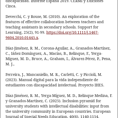
discapacidad. Informe España 2019. CERMI y Ediciones
Cinca.
Devecchi, C. y Rouse, M. (2010). An exploration of the
features of effective collaboration between teachers and
teaching assistants in secondary schools. Support for
Learning, 25(2), 91-99.
https://doi.org/10.1111/j.1467-
9604.2010.01445.x
.
Díaz-Jiménez, R. M., Corona-Aguilar, A., Granados-Martínez,
C., Iáñez-Domínguez, A., Macías, B., Relinque, F., Yerga-
Míguez, M. D., Bruce, A., Graham, I., Álvarez-Pérez, P., Pena,
M. J.,
Ferreira, J., Mancaniello, M. R., Carletti, C. y Piccioli, M.
(2023). Manual digital para la vida independiente de
estudiantes con discapacidad intelectual. Proyecto IHES.
Díaz-Jiménez, R. M., Yerga-Míguez, M. D., Relinque Medina, F.
y Granados-Martínez, C. (2025). Inclusion pyramid for
university students with intellectual disabilities: input from
the university community in European countries. European
Journal of Special Needs Education, 40(6), 1140-1154.