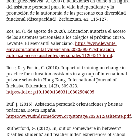
Rodríguez-Picavea, A. (2007). Reflexiones en torno a la figura
del asistente personal para la vida independiente y la
promoción de la autonomía de las personas con diversidad
funcional (discapacidad). Zerbitzuan, 41, 115-127.
Ros, M. (1 de agosto de 2020). Educación autoriza el acceso
de los asistentes personales a los colegios el próximo curso.
Levante. El Mercantil Valenciano.
https://www.levante-
emv.com/comunitat-valenciana/2020/08/01/educacion-
autoriza-acceso-asistentes-personales-11204517.html
.
Rose, R. y Forlin, C. (2010). Impact of training on change in
practice for education assistants in a group of international
private schools in Hong Kong. International Journal of
Inclusive Education, 14(3), 309-323.
https://doi.org/10.1080/13603110802504895
.
Ruf, J. (2016). Asistencia personal: orientaciones y buenas
prácticas. Down España.
https://www.sindromedown.org/storage/2023/12/asistente.pdf
.
Rutherford, G. (2012). In, out or somewhere in between?
Disabled students’ and teacher aides’ experiences of school.