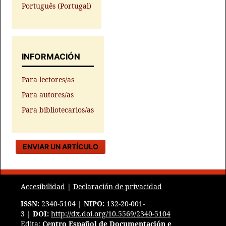
Português (Portugal)
INFORMACIÓN
Para lectores/as
Para autores/as
Para bibliotecarios/as
ENVIAR UN ARTÍCULO
Accesibilidad
|
Declaración de privacidad
ISSN:
2340-5104 |
NIPO:
132-20-001-
3 |
DOI:
http://dx.doi.org/10.5569/2340-5104
Edita:
Centro Español de Documentación e