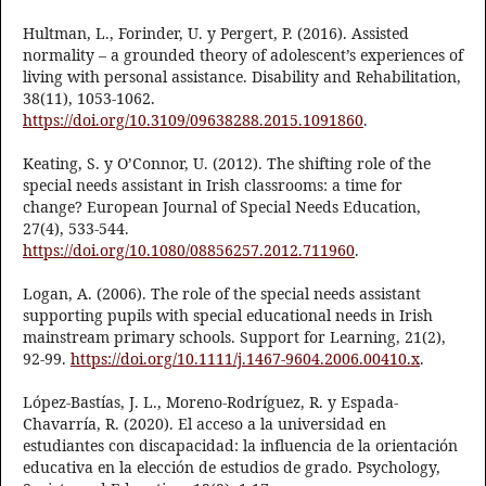
Hultman, L., Forinder, U. y Pergert, P. (2016). Assisted
normality – a grounded theory of adolescent’s experiences of
living with personal assistance. Disability and Rehabilitation,
38(11), 1053-1062.
https://doi.org/10.3109/09638288.2015.1091860
.
Keating, S. y O’Connor, U. (2012). The shifting role of the
special needs assistant in Irish classrooms: a time for
change? European Journal of Special Needs Education,
27(4), 533-544.
https://doi.org/10.1080/08856257.2012.711960
.
Logan, A. (2006). The role of the special needs assistant
supporting pupils with special educational needs in Irish
mainstream primary schools. Support for Learning, 21(2),
92-99.
https://doi.org/10.1111/j.1467-9604.2006.00410.x
.
López-Bastías, J. L., Moreno-Rodríguez, R. y Espada-
Chavarría, R. (2020). El acceso a la universidad en
estudiantes con discapacidad: la influencia de la orientación
educativa en la elección de estudios de grado. Psychology,