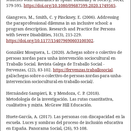
579-595.
https://doi.org/10.1080/09687599.2020.1749565
.
Giangreco, M., Smith, C. y Pinckney, E. (2006). Addressing
the paraprofessional dilemma in an inclusive school: a
program description. Research and Practice for Persons
with Severe Disabilities, 31(3), 215-229.
https://doi.org/10.1177/154079690603100302
.
González Mosquera, L. (2020). Achegas sobre o colectivo de
persoas xordas para unha intervención sociocultural en
Traballo Social. Revista Galega de Traballo Social -
Fervenzas, (22), 83-102.
https://fervenzas.traballosocial
.
gal/achegas-sobre-o-colectivo-de-persoas-xordas-para-unha-
intervencion-sociocultural-en-traballo-social/.
Hernández-Sampieri, R. y Mendoza, C. P. (2018).
Metodología de la investigación. Las rutas cuantitativa,
cualitativa y mixta. McGraw Hill Educación.
Huete-García, A. (2017). Las personas con discapacidad en la
escuela. Luces y sombras del proceso de inclusión educativa
en España. Panorama Social, (26), 93-108.