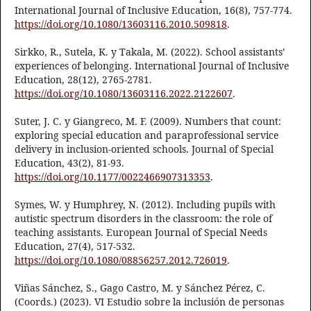
International Journal of Inclusive Education, 16(8), 757-774.
https://doi.org/10.1080/13603116.2010.509818
.
Sirkko, R., Sutela, K. y Takala, M. (2022). School assistants’
experiences of belonging. International Journal of Inclusive
Education, 28(12), 2765-2781.
https://doi.org/10.1080/13603116.2022.2122607
.
Suter, J. C. y Giangreco, M. F. (2009). Numbers that count:
exploring special education and paraprofessional service
delivery in inclusion-oriented schools. Journal of Special
Education, 43(2), 81-93.
https://doi.org/10.1177/0022466907313353
.
Symes, W. y Humphrey, N. (2012). Including pupils with
autistic spectrum disorders in the classroom: the role of
teaching assistants. European Journal of Special Needs
Education, 27(4), 517-532.
https://doi.org/10.1080/08856257.2012.726019
.
Viñas Sánchez, S., Gago Castro, M. y Sánchez Pérez, C.
(Coords.) (2023). VI Estudio sobre la inclusión de personas