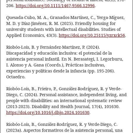
206.
https://doi.org/10.1111/1467-9566.12996
.
Quesada-Cubo, M. A., Granados-Martínez, C., Yerga-Míguez,
M. D. y Díaz-Jiménez, R. M. (2025). Friendly housing for
university students with intellectual disabilities. Studies of
Applied Economics, 43(3).
https://doi.org/10.25115/yzrxck56
.
Riobóo-Lois, B. y Fernández-Martínez, P. (2024).
Discapacidad y educación inclusiva: el potencial de la
asistencia personal infantil. En N. Berasategi, I. Legorburu,
I. Alonso y A. Gana (Coords.), Prácticas inclusivas,
experiencias y políticas desde la infancia (pp. 195-206).
Octaedro.
Riobóo-Lois, B., Frieiro, P., González-Rodríguez, R. y Verde-
Diego, C. (2024). Personal assistance, independent living, and
people with disabilities: an international systematic review
(2013-2023). Disability and Health Journal, 17(4), 101630.
https://doi.org/10.1016/j.dhjo.2024.101630
.
Riobóo-Lois, B., González-Rodríguez, R. y Verde-Diego, C.
(2023a). Aspectos formativos de la asistencia personal, una