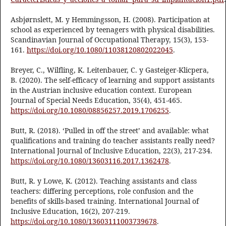
Asbjørnslett, M. y Hemmingsson, H. (2008). Participation at
school as experienced by teenagers with physical disabilities.
Scandinavian Journal of Occupational Therapy, 15(3), 153-
161.
https://doi.org/10.1080/11038120802022045
.
Breyer, C., Wilfling, K. Leitenbauer, C. y Gasteiger-Klicpera,
B. (2020). The self-efficacy of learning and support assistants
in the Austrian inclusive education context. European
Journal of Special Needs Education, 35(4), 451-465.
https://doi.org/10.1080/08856257.2019.1706255
.
Butt, R. (2018). ‘Pulled in off the street’ and available: what
qualifications and training do teacher assistants really need?
International Journal of Inclusive Education, 22(3), 217-234.
https://doi.org/10.1080/13603116.2017.1362478
.
Butt, R. y Lowe, K. (2012). Teaching assistants and class
teachers: differing perceptions, role confusion and the
benefits of skills-based training. International Journal of
Inclusive Education, 16(2), 207-219.
https://doi.org/10.1080/13603111003739678
.