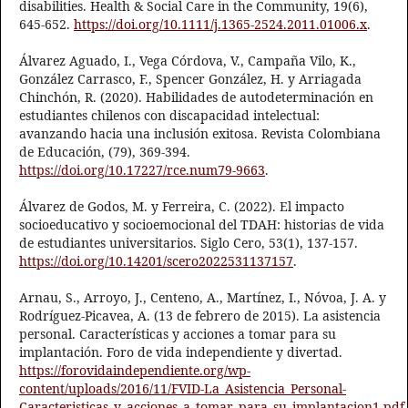
disabilities. Health & Social Care in the Community, 19(6),
645-652.
https://doi.org/10.1111/j.1365-2524.2011.01006.x
.
Álvarez Aguado, I., Vega Córdova, V., Campaña Vilo, K.,
González Carrasco, F., Spencer González, H. y Arriagada
Chinchón, R. (2020). Habilidades de autodeterminación en
estudiantes chilenos con discapacidad intelectual:
avanzando hacia una inclusión exitosa. Revista Colombiana
de Educación, (79), 369-394.
https://doi.org/10.17227/rce.num79-9663
.
Álvarez de Godos, M. y Ferreira, C. (2022). El impacto
socioeducativo y socioemocional del TDAH: historias de vida
de estudiantes universitarios. Siglo Cero, 53(1), 137-157.
https://doi.org/10.14201/scero2022531137157
.
Arnau, S., Arroyo, J., Centeno, A., Martínez, I., Nóvoa, J. A. y
Rodríguez-Picavea, A. (13 de febrero de 2015). La asistencia
personal. Características y acciones a tomar para su
implantación. Foro de vida independiente y divertad.
https://forovidaindependiente.org/wp-
content/uploads/2016/11/FVID-La_Asistencia_Personal-
Caracteristicas_y_acciones_a_tomar_para_su_implantacion1.pdf
.