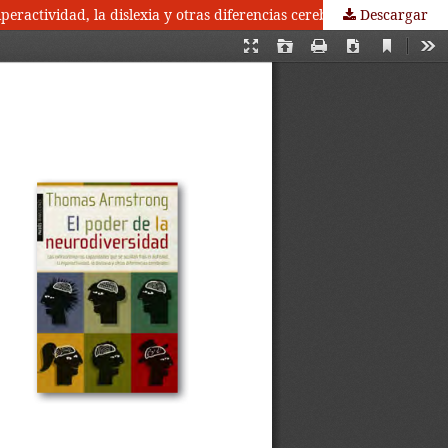
Descargar
Thomas Armstrong (2012): El poder de la neurodiversidad. Las extraordinarias capacidades que se ocultan tras el autismo, la hiperactividad, la dislexia y otras diferencias cerebrales. Barcelona: Espasa Libros.